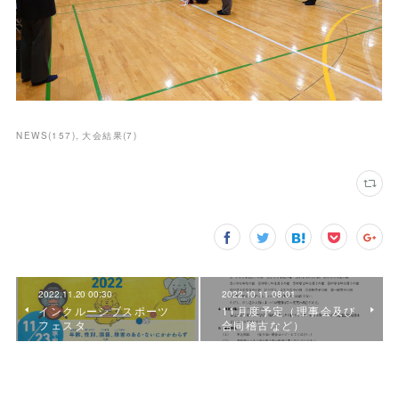
NEWS
(
157
)
大会結果
(
7
)
2022.11.20 00:30
2022.10.11 08:01
インクルーシブスポーツ
11月度予定（理事会及び
フェスタ
合同稽古など）