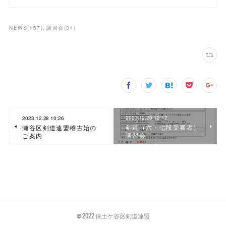
NEWS
(
157
)
講習会
(
31
)
2023.12.20 12:12
2023.12.28 10:26
剣道（六・七段受審者）
瀬谷区剣道連盟稽古始の
講習会
ご案内
© 2022 保土ケ谷区剣道連盟