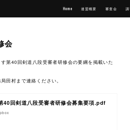
Home
連盟概要
審査会
講
修会
ます第40回剣道八段受審者研修会の要綱を掲載いた
務局田村まで連絡ください。
6_第40回剣道八段受審者研修会募集要項.pdf
opbox