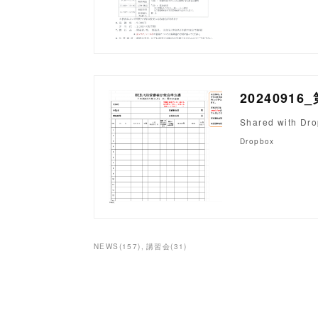
2024091
Shared with Dr
Dropbox
NEWS
(
157
)
講習会
(
31
)