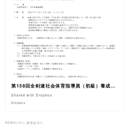
第158回全剣連社会体育指導員（初級）養成講習会の開催につい.pdf
Shared with Dropbox
Dropbox
NEWS
(
157
)
講習会
(
31
)