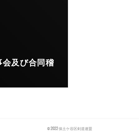
事会及び合同稽
© 2022 保土ケ谷区剣道連盟